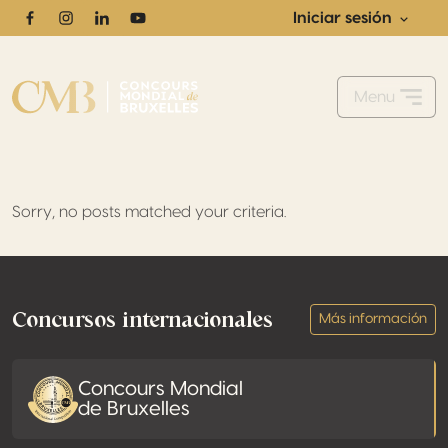
Iniciar sesión
Facebook
Instagram
Linkedin
Youtube
Menu
Sorry, no posts matched your criteria.
Footer
Concursos internacionales
Más información
Concours Mondial
de Bruxelles