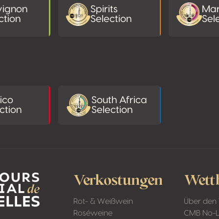
vignon
Spirits
Mar
ction
Selection
Sel
ico
South Africa
ction
Selection
Verkostungen
Wett
Rot- & Weißwein
Über den
Roséweine
CMB No-