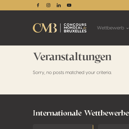
Facebook
Instagram
Linkedin
Youtube
Wettbewerb
Veranstaltungen
Sorry, no posts matched your criteria.
Footer
Internationale Wettbewerbe