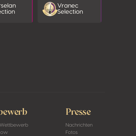
selan
Vranec
ection
Selection
bewerb
Presse
 Wettbewerb
Nachrichten
Low
Fotos