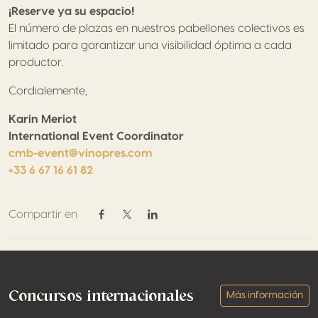
¡Reserve ya su espacio!
El número de plazas en nuestros pabellones colectivos es
limitado para garantizar una visibilidad óptima a cada
productor.
Cordialemente,
Karin Meriot
International Event Coordinator
cmb-event@vinopres.com
+33 6 67 16 61 82
Compartir en
Compartir en Facebook
Compartir en Twitter / X
Compartir en Linkedin
Footer
Concursos internacionales
Más información