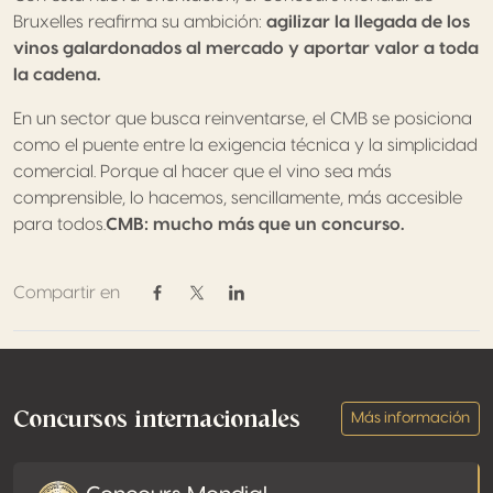
Bruxelles reafirma su ambición:
agilizar la llegada de los
vinos galardonados al mercado y aportar valor a toda
la cadena.
En un sector que busca reinventarse, el CMB se posiciona
como el puente entre la exigencia técnica y la simplicidad
comercial. Porque al hacer que el vino sea más
comprensible, lo hacemos, sencillamente, más accesible
para todos.
CMB: mucho más que un concurso.
Compartir en
Compartir en Facebook
Compartir en Twitter / X
Compartir en Linkedin
Footer
Concursos internacionales
Más información