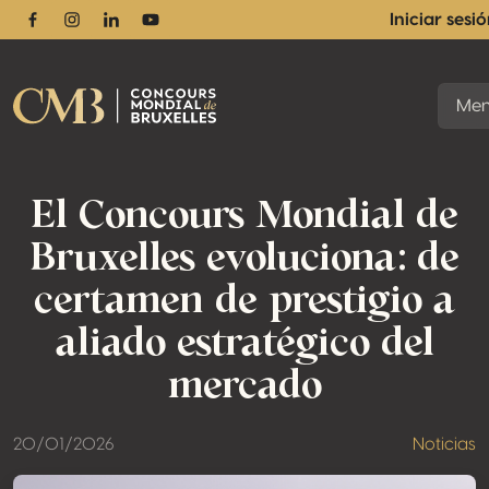
Iniciar sesi
Facebook
Instagram
Linkedin
Youtube
Me
El Concours Mondial de
Bruxelles evoluciona: de
certamen de prestigio a
aliado estratégico del
mercado
20/01/2026
Noticias