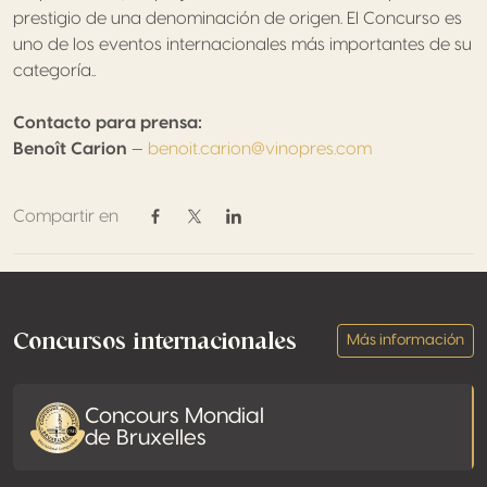
prestigio de una denominación de origen. El Concurso es
uno de los eventos internacionales más importantes de su
categoría..
Contacto para prensa:
Benoît Carion
—
benoit.carion@vinopres.com
Compartir en
Compartir en Facebook
Compartir en Twitter / X
Compartir en Linkedin
Footer
Concursos internacionales
Más información
Concours Mondial
de Bruxelles