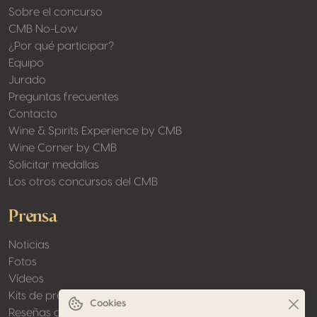
Sobre el concurso
CMB No-Low
¿Por qué participar?
Equipo
Jurado
Preguntas frecuentes
Contacto
Wine & Spirits Experience by CMB
Wine Corner by CMB
Solicitar medallas
Los otros concursos del CMB
Prensa
Noticias
Fotos
Vídeos
Kits de prensa
Cookies
Reseñas de prensa