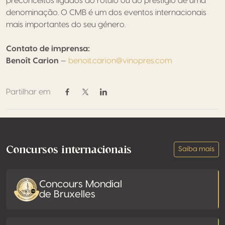
preconceitos ligados ao rótulo ou ao prestígio de uma
denominação. O CMB é um dos eventos internacionais
mais importantes do seu género.
Contato de imprensa:
Benoît Carion
—
benoit.carion@vinopres.com
Partilhar em
Partilhar em Facebook
Partilhar em Twitter / X
Partilhar em Linkedin
Footer
Concursos internacionais
Saiba mais
Concours Mondial
de Bruxelles