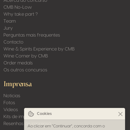
Acerca do concurso
CMB No-Low
Why take part ?
Team
Jury
Perguntas mais frequentes
Contacto
Wine & Spirits Experience by CMB
Wine Corner by CMB
Order medals
Os outros concursos
Imprensa
Noticias
Fotos
Videos
Cookies
Kits de imprensa
Resenhas de imprensa
Ao clicar em "Continuar", concorda com o