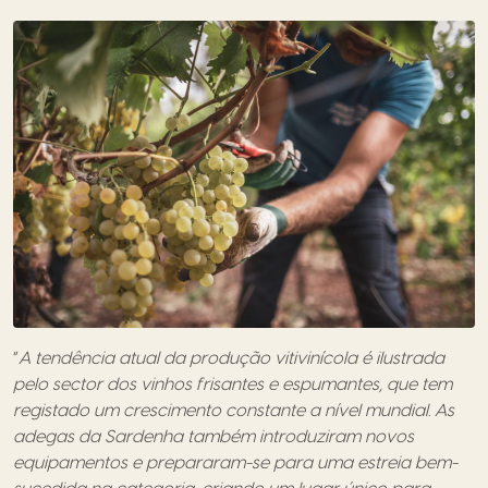
“
A tendência atual da produção vitivinícola é ilustrada
pelo sector dos vinhos frisantes e espumantes, que tem
registado um crescimento constante a nível mundial. As
adegas da Sardenha também introduziram novos
equipamentos e prepararam-se para uma estreia bem-