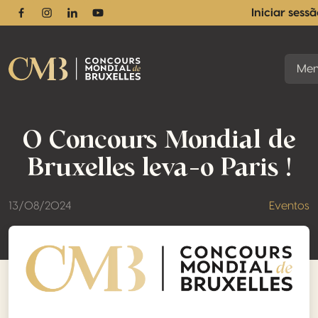
Iniciar sess
Facebook
Instagram
Linkedin
Youtube
Me
O Concours Mondial de
Bruxelles leva-o Paris !
13/08/2024
Eventos