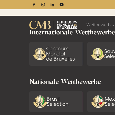
Facebook
Instagram
Linkedin
Youtube
Footer
Wettbewerb
Internationale Wettbewerbe
Concours
Sau
Mondial
Sele
de Bruxelles
Nationale Wettbewerbe
Brasil
Mex
Selection
Sele