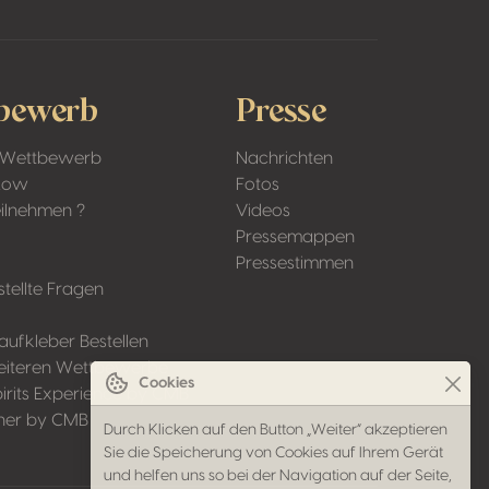
bewerb
Presse
 Wettbewerb
Nachrichten
Low
Fotos
ilnehmen ?
Videos
Pressemappen
Pressestimmen
stellte Fragen
aufkleber Bestellen
eiteren Wettbewerbe
Cookies
irits Experience by CMB
ner by CMB
Durch Klicken auf den Button „Weiter“ akzeptieren
Sie die Speicherung von Cookies auf Ihrem Gerät
und helfen uns so bei der Navigation auf der Seite,