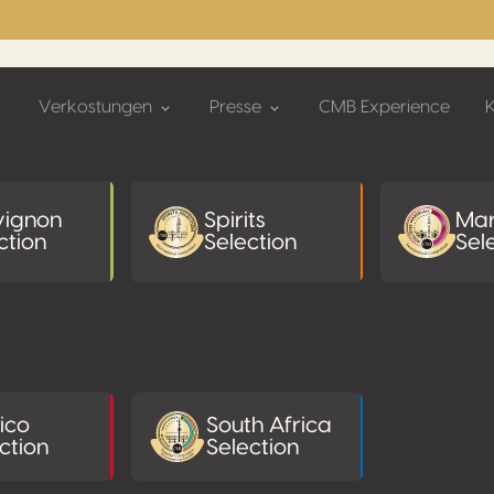
Verkostungen
Presse
CMB Experience
vignon
Spirits
Mar
ction
Selection
Sel
ico
South Africa
ction
Selection