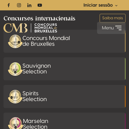
Footer
Iniciar sessão
Facebook
Instagram
Linkedin
Youtube
Concursos internacionais
Saiba mais
Menu
Concours Mondial
de Bruxelles
Sauvignon
Selection
Spirits
Selection
Marselan
Selection