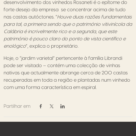
desenvolvimento dos vinhedos Rosaneti é o epítome do
forte desejo da empresa se concentrar acima de tudo
nas castas autóctones. “
Houve duas razões fundamentais
para tal, a primeira sendo que o património vitivinícola da
Calábria é incrivelmente rico e a segunda, que este
património é pouco claro do ponto de vista científico e
enológico
“, explica o proprietário.
Hoje, o “jardim varietal” pertencente à família Librandi
pode ser visitado – contém uma colecção de vinhas
nativas que actualmente abrange cerca de 200 castas
recuperadas em toda a região e plantadas num vinhedo
com uma forma característica em espiral.
Partilhar em
Partilhar em Facebook
Partilhar em Twitter / X
Partilhar em Linkedin
Footer