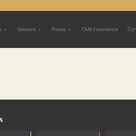
s
Sessions
Presse
CMB Experience
Con
x