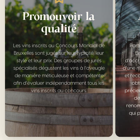
Promouvoir la
qualité
Les vins inscrits au Concours Mondial de
Part
Bruxelles sont jugés sur leur typicité, leur
B
style et leur prix. Des groupes de jurés
d’accr
spécialisés dégustent les vins à l’aveugle
d’une m
de manière méticuleuse et compétente
et rec
afin d’évaluer indépendamment tous les
obt
vins inscrits au concours.
précie
de
renom
qui 