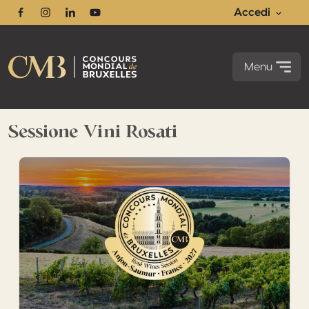
Accedi
Facebook
Instagram
Linkedin
Youtube
Menu
Sessione Vini Rosati
L’Anjou-Saumur ospiterà la Sessione Vini Rosati 2027 del