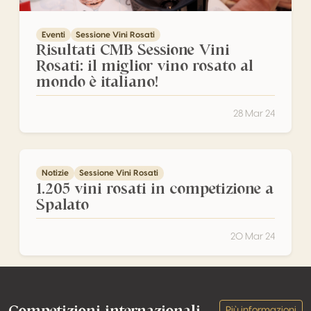
Eventi
Sessione Vini Rosati
Risultati CMB Sessione Vini
Rosati: il miglior vino rosato al
mondo è italiano!
28 Mar 24
1.205 vini rosati in competizione a Spalato
Notizie
Sessione Vini Rosati
1.205 vini rosati in competizione a
Spalato
20 Mar 24
Footer
Competizioni internazionali
Più informazioni