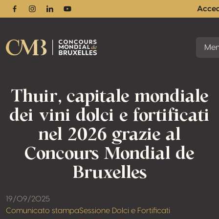
Acce
Facebook
Instagram
Linkedin
Youtube
Me
Thuir, capitale mondiale
dei vini dolci e fortificati
nel 2026 grazie al
Concours Mondial de
Bruxelles
19/09/2025
Comunicato stampa
Sessione Dolci e Fortificati