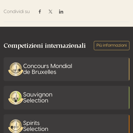
Condividi su
Condividi su Facebook
Condividi su Twitter / X
Condividi su Linkedin
Footer
Competizioni internazionali
Più informazioni
Concours Mondial
de Bruxelles
Sauvignon
Selection
Spirits
Selection