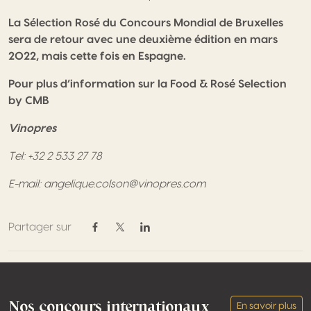
La Sélection Rosé du Concours Mondial de Bruxelles
sera de retour avec une deuxième édition en mars
2022, mais cette fois en Espagne.
Pour plus d’information sur la
Food & Rosé Selection
by CMB
Vinopres
Tel: +32 2 533 27 78
E-mail: angelique.colson@vinopres.com
Partager sur
Partager sur Facebook
Partager sur Twitter / X
Partager sur Linkedin
Footer
Nos concours internationaux
En savoir plus