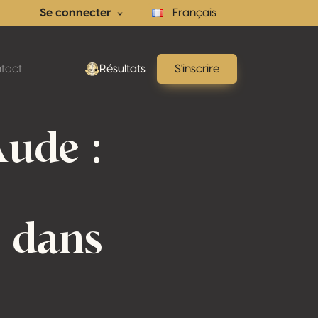
Se connecter
Français
tact
Résultats
S'inscrire
Aude :
e dans