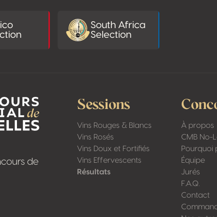
ico
South Africa
ction
Selection
Sessions
Conc
Vins Rouges & Blancs
À propos
Vins Rosés
CMB No-
Vins Doux et Fortifiés
Pourquoi p
Vins Effervescents
Équipe
ncours de
Résultats
Jurés
F.A.Q.
Contact
Commande