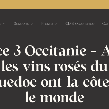
s
Sessions
Presse
CMB Experience
Con
e 3 Occitanie – 
les vins rosés du
edoc ont la côt
le monde