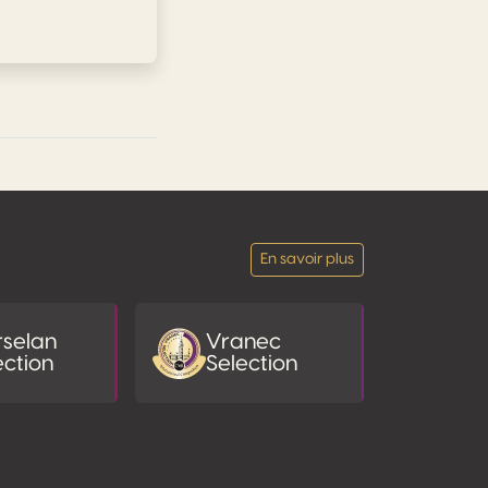
En savoir plus
selan
Vranec
ection
Selection