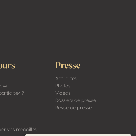
ours
Presse
Actualités
Low
Photos
articiper ?
Vidéos
Dossiers de presse
Revue de presse
r vos médailles