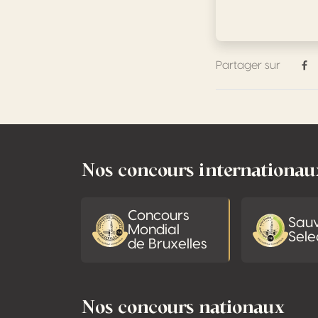
Partager sur
Pa
Footer
Nos concours internationau
Concours
Sau
Mondial
Sele
de Bruxelles
Nos concours nationaux