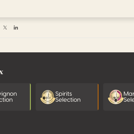
rtager sur Facebook
Partager sur Twitter / X
Partager sur Linkedin
x
vignon
Spirits
Mar
ction
Selection
Sel