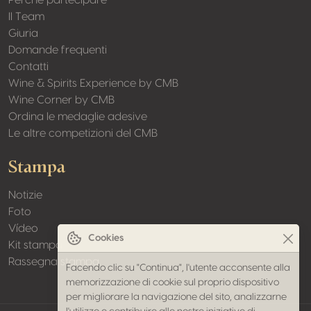
Perché partecipare
Il Team
Giuria
Domande frequenti
Contatti
Wine & Spirits Experience by CMB
Wine Corner by CMB
Ordina le medaglie adesive
Le altre competizioni del CMB
Stampa
Notizie
Foto
Vídeo
Cookies
Kit stampa
Rassegna stampa
Facendo clic su "Continua", l'utente acconsente alla
memorizzazione di cookie sul proprio dispositivo
per migliorare la navigazione del sito, analizzarne