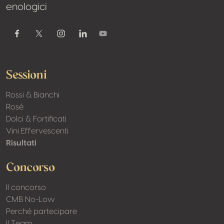
enologici
Youtube
Facebook
Twitter / X
Instagram
Linkedin
Sessioni
Rossi & Bianchi
Rosé
Dolci & Fortificati
Vini Effervescenti
Risultati
Concorso
Il concorso
CMB No-Low
Perché partecipare
Il Team