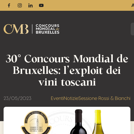
Facebook
Instagram
Linkedin
Youtube
30° Concours Mondial de
Bruxelles: l’exploit dei
vini toscani
23/05/2023
Eventi
Notizie
Sessione Rossi & Bianchi