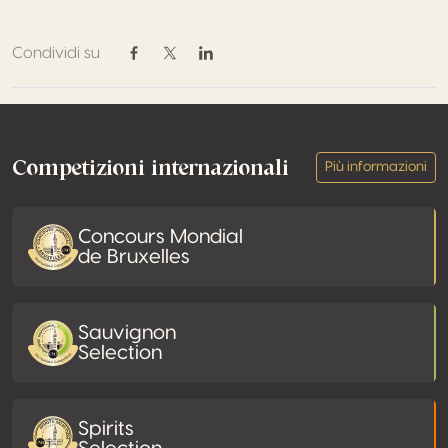
Condividi su
Condividi su Facebook
Condividi su Twitter / X
Condividi su Linkedin
Footer
Competizioni internazionali
Più informazioni
Concours Mondial
de Bruxelles
Sauvignon
Selection
Spirits