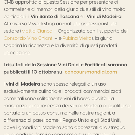
CMB approfitta di questa Sessione per presentare ai
sommelier e ai membri della giuria due stili di vino molto
particolari: i
Vin Santo di Toscana
e i
Vini di Madeira
.
Attraverso 2 workshop animati da professionisti del
settore (
Mattia Cianca
– Organizzato con il supporto del
Consorzio Vino Chianti
– e
Rubina Vieira
), la giuria
scoprirà la ricchezza e la diversità di questi prodotti
d’eccezione.
I risultati della Sessione Vini Dolci e Fortificati saranno
pubblicati il 10 ottobre su:
concoursmondial.com
I
vini di Madeira
sono spesso relegati a un uso
esclusivamente culinario e i prodotti commercializzati
come tali sono solitamente vini di bassa qualità. La
mancanza di conoscenza dei vini di Madeira di qualità ha
portato a un basso consumo nelle nostre regioni, a
differenza di paesi come il Regno Unito e gli Stati Uniti,
dove i grandi vini Madeira sono apprezzati alla stregua
dei grandi vini fermi e sono presenti sulle tavole più